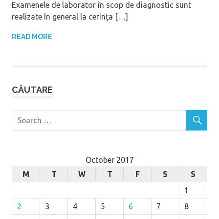
Examenele de laborator în scop de diagnostic sunt
realizate în general la cerința […]
READ MORE
CĂUTARE
October 2017
M
T
W
T
F
S
S
1
2
3
4
5
6
7
8