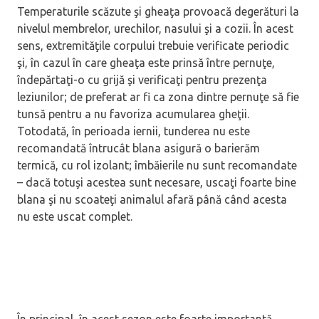
Temperaturile scăzute şi gheaţa provoacă degerături la
nivelul membrelor, urechilor, nasului şi a cozii. În acest
sens, extremităţile corpului trebuie verificate periodic
şi, în cazul în care gheaţa este prinsă între pernuţe,
îndepărtaţi-o cu grijă şi verificaţi pentru prezenţa
leziunilor; de preferat ar fi ca zona dintre pernuţe să fie
tunsă pentru a nu favoriza acumularea gheţii.
Totodată, în perioada iernii, tunderea nu este
recomandată întrucât blana asigură o barierăm
termică, cu rol izolant; îmbăierile nu sunt recomandate
– dacă totuşi acestea sunt necesare, uscaţi foarte bine
blana şi nu scoateţi animalul afară până când acesta
nu este uscat complet.
În principal, în acest sezon este foarte importantă