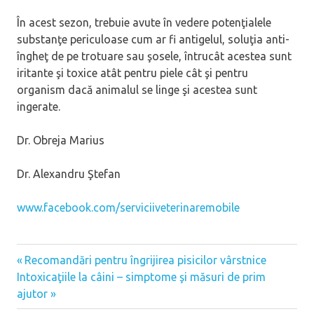
În acest sezon, trebuie avute în vedere potenţialele
substanţe periculoase cum ar fi antigelul, soluţia anti-
îngheţ de pe trotuare sau şosele, întrucât acestea sunt
iritante şi toxice atât pentru piele cât şi pentru
organism dacă animalul se linge şi acestea sunt
ingerate.
Dr. Obreja Marius
Dr. Alexandru Ştefan
www.facebook.com/serviciiveterinaremobile
Previous
Recomandări pentru îngrijirea pisicilor vârstnice
Post
Next
Intoxicaţiile la câini – simptome şi măsuri de prim
Post:
Post:
ajutor
navigation