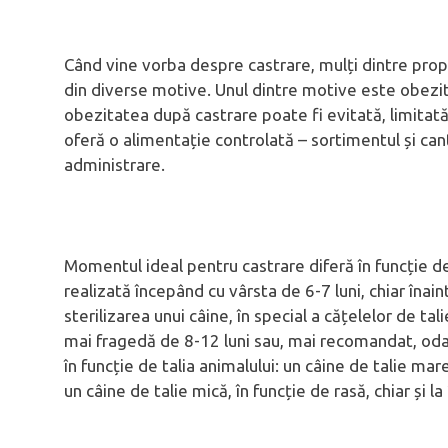
Când vine vorba despre castrare, mulți dintre prop
din diverse motive. Unul dintre motive este obezit
obezitatea după castrare poate fi evitată, limitată 
oferă o alimentație controlată – sortimentul și c
administrare.
Momentul ideal pentru castrare diferă în funcție de s
realizată începând cu vârsta de 6-7 luni, chiar înain
sterilizarea unui câine, în special a cățelelor de ta
mai fragedă de 8-12 luni sau, mai recomandat, odat
în funcție de talia animalului: un câine de talie m
un câine de talie mică, în funcție de rasă, chiar și la 