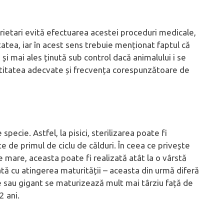
rietari evită efectuarea acestei proceduri medicale,
atea, iar în acest sens trebuie menționat faptul că
și mai ales ținută sub control dacă animalului i se
antitatea adecvate și frecvența corespunzătoare de
pecie. Astfel, la pisici, sterilizarea poate fi
te de primul de ciclu de călduri. În ceea ce privește
lie mare, aceasta poate fi realizată atât la o vârstă
ă cu atingerea maturității – aceasta din urmă diferă
are sau gigant se maturizează mult mai târziu față de
2 ani.