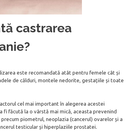
tă castrarea
anie?
rilizarea este recomandată atât pentru femele cât și
adele de călduri, montele nedorite, gestațiile și toate
actorul cel mai important în alegerea acestei
 a fi făcută la o vârstă mai mică, aceasta prevenind
al precum piometrul, neoplazia (cancerul) ovarelor și a
erul testicular și hiperplaziile prostatei.