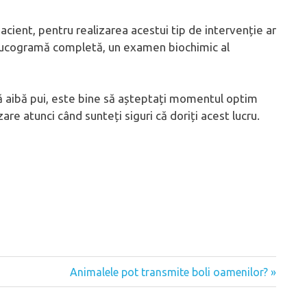
pacient, pentru realizarea acestui tip de intervenție ar
eucogramă completă, un examen biochimic al
să aibă pui, este bine să așteptați momentul optim
are atunci când sunteți siguri că doriți acest lucru.
Next
Animalele pot transmite boli oamenilor?
Post: