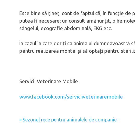
Este bine să țineți cont de faptul că, în funcție de 
putea fi necesare: un consult amănunțit, o hemol
sângelui, ecografie abdominală, EKG etc.
În cazul în care doriți ca animalul dumneavoastră 
pentru realizarea montei și să optați pentru steriliz
Servicii Veterinare Mobile
www.facebook.com/serviciiveterinaremobile
Previous
Sezonul rece pentru animalele de companie
Post
Post: