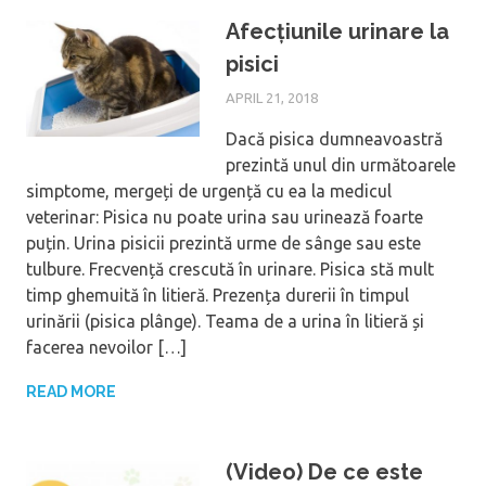
Afecțiunile urinare la
pisici
APRIL 21, 2018
Dacă pisica dumneavoastră
prezintă unul din următoarele
simptome, mergeți de urgență cu ea la medicul
veterinar: Pisica nu poate urina sau urinează foarte
puțin. Urina pisicii prezintă urme de sânge sau este
tulbure. Frecvență crescută în urinare. Pisica stă mult
timp ghemuită în litieră. Prezența durerii în timpul
urinării (pisica plânge). Teama de a urina în litieră și
facerea nevoilor […]
READ MORE
(Video) De ce este