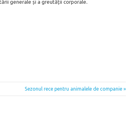
tării generale și a greutății corporale.
Next
Sezonul rece pentru animalele de companie
Post: