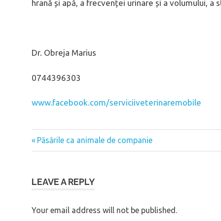
hrană și apă, a frecvenței urinare și a volumului, a s
Dr. Obreja Marius
0744396303
www.facebook.com/serviciiveterinaremobile
Previous
Păsările ca animale de companie
Post
Post:
navigation
LEAVE A REPLY
Your email address will not be published.