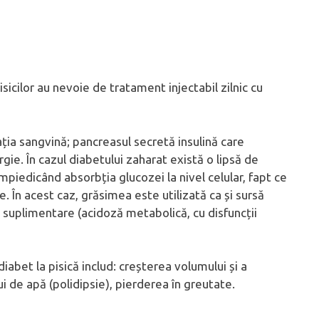
icilor au nevoie de tratament injectabil zilnic cu
ția sangvină; pancreasul secretă insulină care
rgie. În cazul diabetului zaharat există o lipsă de
 împiedicând absorbția glucozei la nivel celular, fapt ce
. În acest caz, grăsimea este utilizată ca și sursă
 suplimentare (acidoză metabolică, cu disfuncții
abet la pisică includ: creșterea volumului și a
ui de apă (polidipsie), pierderea în greutate.