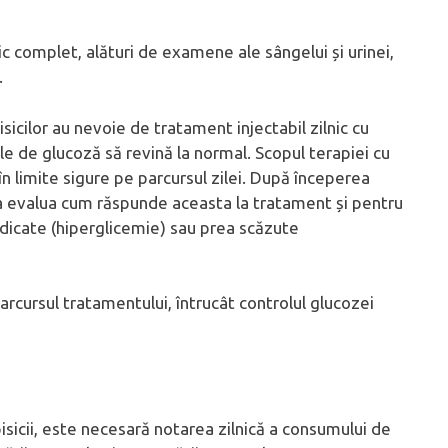
c complet, alături de examene ale sângelui și urinei,
.
icilor au nevoie de tratament injectabil zilnic cu
ile de glucoză să revină la normal. Scopul terapiei cu
n limite sigure pe parcursul zilei. După începerea
 a evalua cum răspunde aceasta la tratament și pentru
ridicate (hiperglicemie) sau prea scăzute
cursul tratamentului, întrucât controlul glucozei
isicii, este necesară notarea zilnică a consumului de