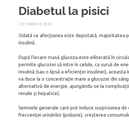
Diabetul la pisici
OCTOBER 26, 2018
Odată ce afecțiunea este depistată, majoritatea pis
insulină.
După fiecare masă glucoza este eliberată în circula
permite glucozei să intre în celule, ca sursă de ene
insulină (sau o lipsă a eficienței insulinei), aceasta
va duce la o concentrație mare a glucozei din sânge
alternativă de energie, ajungându-se la complicații
renale și hepatice).
Semnele generale care pot induce suspiciunea de di
frecvenței urinărilor (poliurie), creșterea consumul