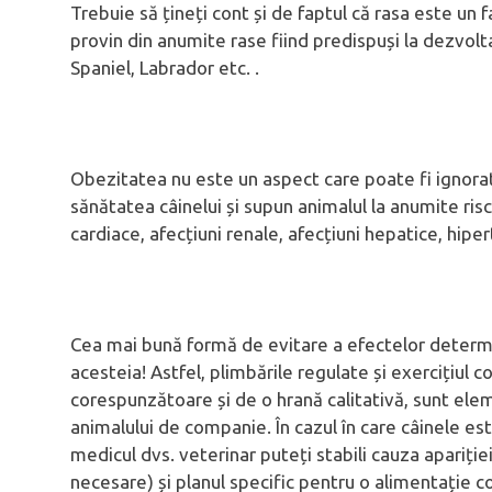
Trebuie să țineți cont și de faptul că rasa este un fa
provin din anumite rase fiind predispuși la dezvolt
Spaniel, Labrador etc. .
Obezitatea nu este un aspect care poate fi ignorat
sănătatea câinelui și supun animalul la anumite risc
cardiace, afecțiuni renale, afecțiuni hepatice, hiper
Cea mai bună formă de evitare a efectelor determi
acesteia! Astfel, plimbările regulate și exercițiul c
corespunzătoare și de o hrană calitativă, sunt ele
animalului de companie. În cazul în care câinele e
medicul dvs. veterinar puteți stabili cauza apariției
necesare) și planul specific pentru o alimentație c