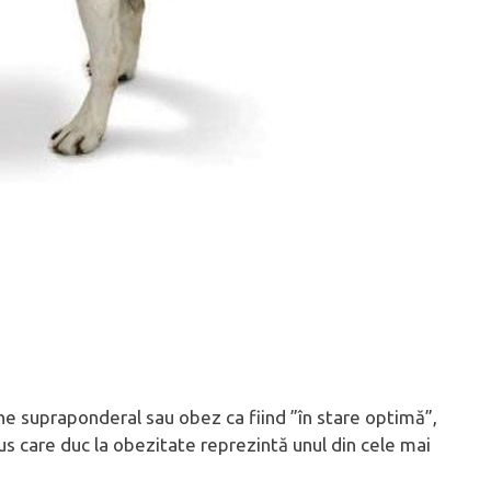
âine supraponderal sau obez ca fiind ”în stare optimă”,
lus care duc la obezitate reprezintă unul din cele mai