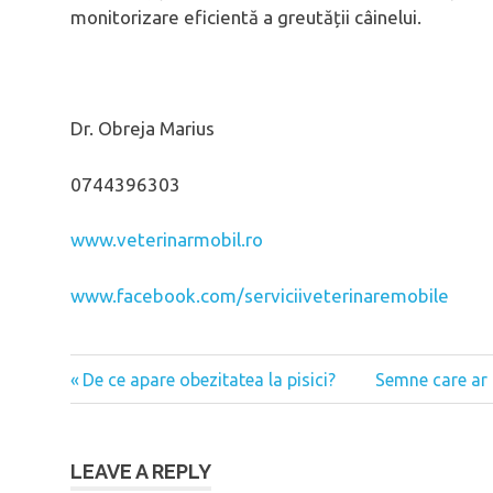
monitorizare eficientă a greutății câinelui.
Dr. Obreja Marius
0744396303
www.veterinarmobil.ro
www.facebook.com/serviciiveterinaremobile
Previous
De ce apare obezitatea la pisici?
Next
Semne care ar 
Post
Post:
Post:
navigation
LEAVE A REPLY