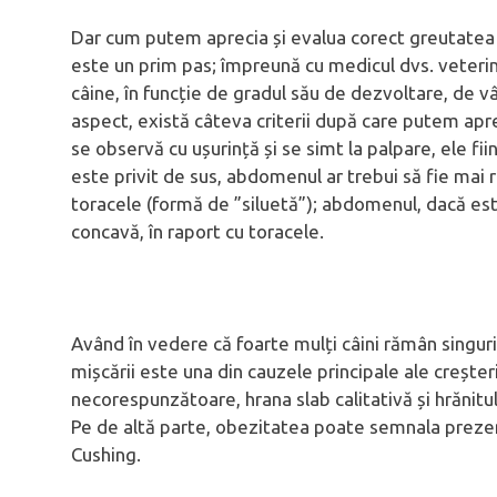
Dar cum putem aprecia și evalua corect greutatea și
este un prim pas; împreună cu medicul dvs. veterin
câine, în funcție de gradul său de dezvoltare, de vâ
aspect, există câteva criterii după care putem apr
se observă cu ușurință și se simt la palpare, ele fi
este privit de sus, abdomenul ar trebui să fie mai 
toracele (formă de ”siluetă”); abdomenul, dacă este
concavă, în raport cu toracele.
Având în vedere că foarte mulți câini rămân singuri
mișcării este una din cauzele principale ale creșteri
necorespunzătoare, hrana slab calitativă și hrănitul
Pe de altă parte, obezitatea poate semnala prezen
Cushing.