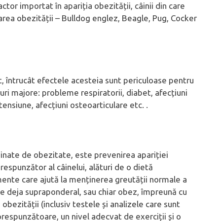
ctor importat în apariția obezității, câinii din care
area obezității – Bulldog englez, Beagle, Pug, Cocker
, întrucât efectele acesteia sunt periculoase pentru
uri majore: probleme respiratorii, diabet, afecțiuni
tensiune, afecțiuni osteoarticulare etc. .
nate de obezitate, este prevenirea apariției
orespunzător al câinelui, alături de o dietă
mente care ajută la menținerea greutății normale a
ste deja supraponderal, sau chiar obez, împreună cu
 obezității (inclusiv testele și analizele care sunt
orespunzătoare, un nivel adecvat de exerciții și o