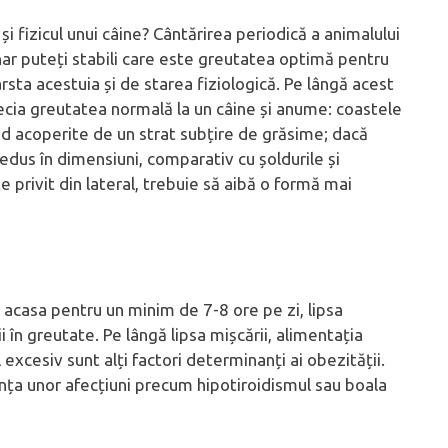
 fizicul unui câine? Cântărirea periodică a animalului
ar puteți stabili care este greutatea optimă pentru
rsta acestuia și de starea fiziologică. Pe lângă acest
ecia greutatea normală la un câine și anume: coastele
ind acoperite de un strat subțire de grăsime; dacă
redus în dimensiuni, comparativ cu șoldurile și
 privit din lateral, trebuie să aibă o formă mai
 acasa pentru un minim de 7-8 ore pe zi, lipsa
i în greutate. Pe lângă lipsa mișcării, alimentația
 excesiv sunt alți factori determinanți ai obezității.
ța unor afecțiuni precum hipotiroidismul sau boala