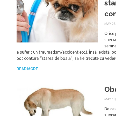
sta
co
MAY 25,
Orice 
specia
semne 
a suferit un traumatism/accident etc.). Însă, există po
pot contura “starea de boală”, să fie trecute cu veder
READ MORE
Obe
MAY 18,
De cel
suprap