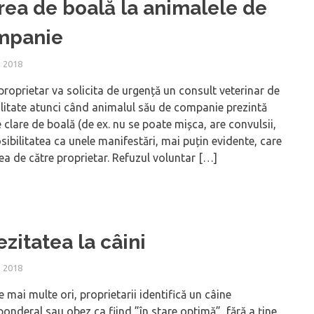
rea de boală la animalele de
mpanie
 2018
proprietar va solicita de urgență un consult veterinar de
litate atunci când animalul său de companie prezintă
clare de boală (de ex. nu se poate mișca, are convulsii,
sibilitatea ca unele manifestări, mai puțin evidente, care
ea de către proprietar. Refuzul voluntar […]
zitatea la câini
 2018
e mai multe ori, proprietarii identifică un câine
onderal sau obez ca fiind ”în stare optimă”, fără a ține