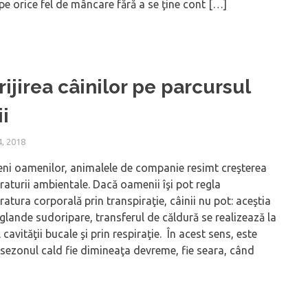
e orice fel de mâncare fără a se ţine cont […]
rijirea câinilor pe parcursul
ii
, 2018
ni oamenilor, animalele de companie resimt creşterea
aturii ambientale. Dacă oamenii îşi pot regla
atura corporală prin transpiraţie, câinii nu pot: aceştia
glande sudoripare, transferul de căldură se realizează la
l cavităţii bucale şi prin respiraţie. În acest sens, este
 sezonul cald fie dimineaţa devreme, fie seara, când