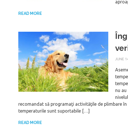
aproap
READ MORE
Îng
ver
JUNE 14
Aseme
temper
temper
nu au 
nivelu
recomandat să programaţi activităţile de plimbare în
temperaturile sunt suportabile […]
READ MORE