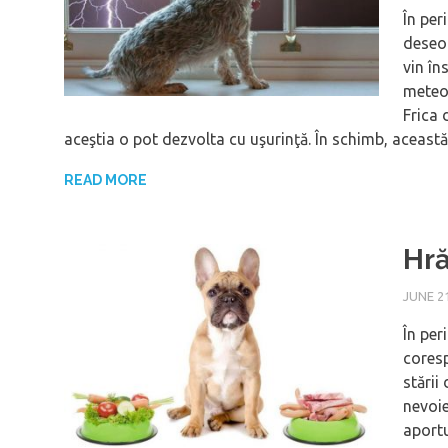
În per
deseor
vin în
meteor
Frica 
aceştia o pot dezvolta cu uşurinţă. În schimb, aceast
READ MORE
Hră
JUNE 21
În per
coresp
stării
nevoie
aportu