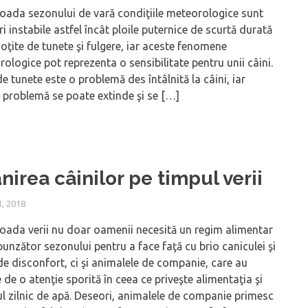
ioada sezonului de vară condiţiile meteorologice sunt
i instabile astfel încât ploile puternice de scurtă durată
soţite de tunete şi fulgere, iar aceste fenomene
ologice pot reprezenta o sensibilitate pentru unii câini.
de tunete este o problemă des întâlnită la câini, iar
ă problemă se poate extinde şi se […]
nirea câinilor pe timpul verii
, 2018
ioada verii nu doar oamenii necesită un regim alimentar
unzător sezonului pentru a face faţă cu brio caniculei şi
 de disconfort, ci şi animalele de companie, care au
 de o atenţie sporită în ceea ce priveşte alimentaţia şi
l zilnic de apă. Deseori, animalele de companie primesc