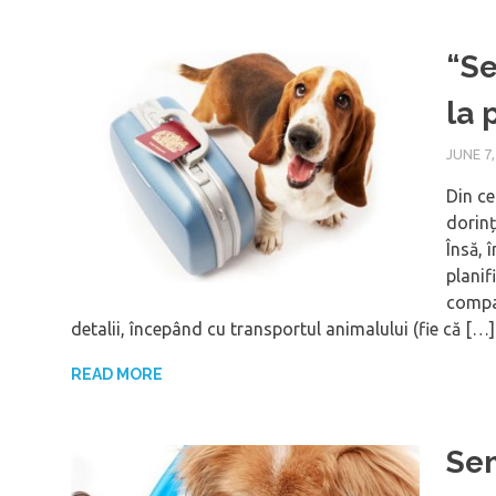
“Se
la 
JUNE 7,
Din ce
dorinț
Însă, 
planif
compan
detalii, începând cu transportul animalului (fie că […]
READ MORE
Sem