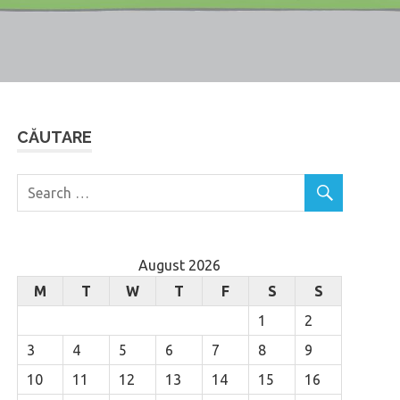
CĂUTARE
August 2026
M
T
W
T
F
S
S
1
2
3
4
5
6
7
8
9
10
11
12
13
14
15
16