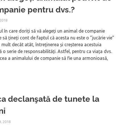
panie pentru dvs.?
 2018
ul în care doriți să vă alegeți un animal de companie
e să țineți cont de faptul că acesta nu este o ”jucărie vie”
i mult decât atât, întreținerea și creșterea acestuia
ă o serie de responsabilități. Astfel, pentru ca viața dvs.
 cea a animalului de companie să fie una armonioasă,
ca declanşată de tunete la
ni
, 2018