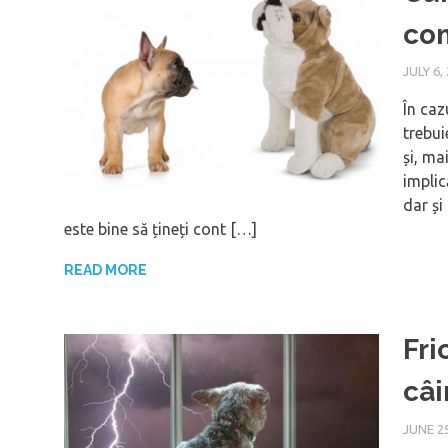
com
JULY 6,
În caz
trebui
și, ma
implic
dar și
este bine să țineți cont […]
READ MORE
Fri
câi
JUNE 29