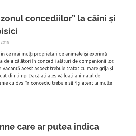
zonul concediilor” la câini și
pisici
 2018
 în ce mai mulți proprietari de animale își exprimă
a de a călători în concedii alături de companionii lor.
în vacanță acest aspect trebuie tratat cu mare grijă și
icat din timp. Dacă ați ales vă luați animalul de
ie cu dvs. în concediu trebuie să fiți atent la multe
ne care ar putea indica