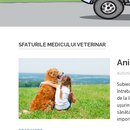
SFATURILE MEDICULUI VETERINAR
Ani
AUGUST
Subiec
întreb
de la 
ușurin
sănăta
import