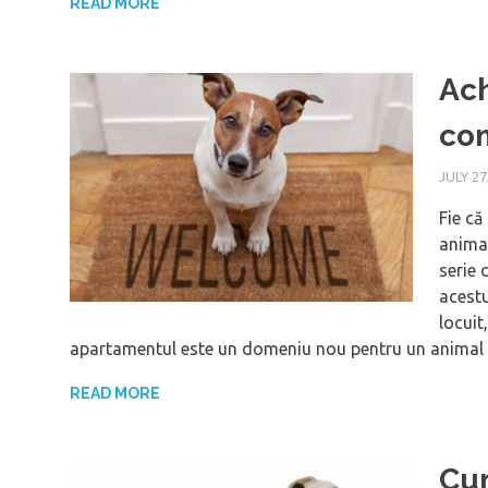
READ MORE
Ach
co
JULY 27
Fie că
animal
serie 
acestu
locuit
apartamentul este un domeniu nou pentru un animal 
READ MORE
Cum